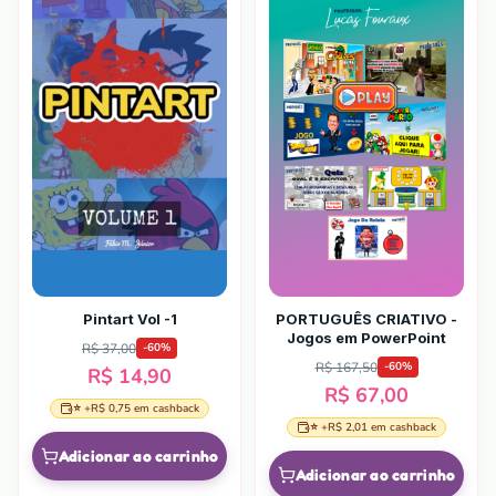
Pintart Vol -1
PORTUGUÊS CRIATIVO -
Jogos em PowerPoint
R$ 37,00
-
60
%
R$ 167,50
-
60
%
R$ 14,90
R$ 67,00
⭐ +
R$ 0,75
em cashback
⭐ +
R$ 2,01
em cashback
Adicionar ao carrinho
Adicionar ao carrinho