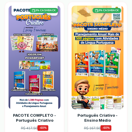
3
% CASHBACK
3
% CASHBACK
PACOTE COMPLETO -
Português Criativo -
Português Criativo
Ensino Médio
R$ 417,50
R$ 167,50
-
60
%
-
60
%