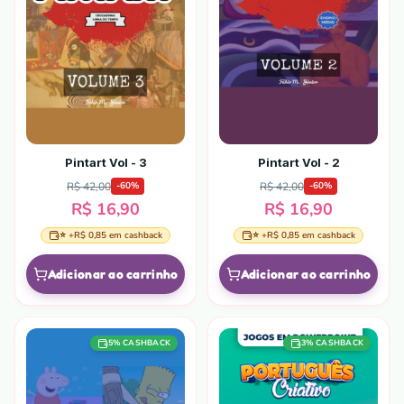
Pintart Vol - 3
Pintart Vol - 2
R$ 42,00
R$ 42,00
-
60
%
-
60
%
R$ 16,90
R$ 16,90
⭐ +
R$ 0,85
em cashback
⭐ +
R$ 0,85
em cashback
Adicionar ao carrinho
Adicionar ao carrinho
5
% CASHBACK
3
% CASHBACK