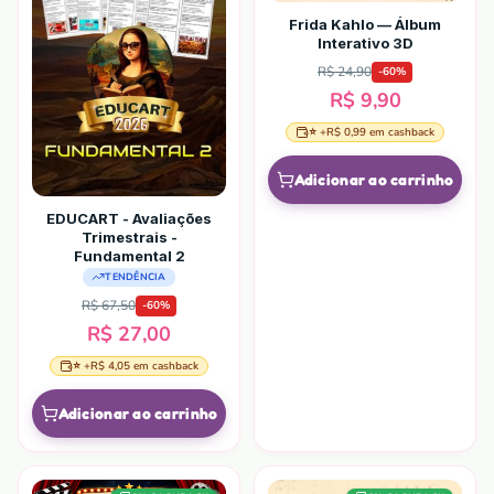
Frida Kahlo — Álbum
Interativo 3D
R$ 24,90
-
60
%
R$ 9,90
⭐ +
R$ 0,99
em cashback
Adicionar ao carrinho
EDUCART - Avaliações
Trimestrais -
Fundamental 2
TENDÊNCIA
R$ 67,50
-
60
%
R$ 27,00
⭐ +
R$ 4,05
em cashback
Adicionar ao carrinho