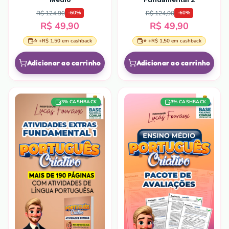
R$ 124,90
R$ 124,90
-
60
%
-
60
%
R$ 49,90
R$ 49,90
⭐ +
R$ 1,50
em cashback
⭐ +
R$ 1,50
em cashback
Adicionar ao carrinho
Adicionar ao carrinho
3
% CASHBACK
3
% CASHBACK