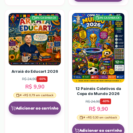
8
% CASHBACK
3
% CASHBACK
Arraiá do Educart 2026
R$ 24,90
-
60
%
R$ 9,90
12 Painéis Coletivos da
Copa do Mundo 2026
⭐ +
R$ 0,79
em cashback
R$ 24,90
-
60
%
Adicionar ao carrinho
R$ 9,90
⭐ +
R$ 0,30
em cashback
Adicionar ao carrinho