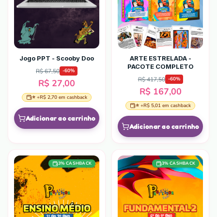
Jogo PPT - Scooby Doo
ARTE ESTRELADA -
PACOTE COMPLETO
R$ 67,50
-
60
%
R$ 417,50
-
60
%
R$ 27,00
R$ 167,00
⭐ +
R$ 2,70
em cashback
⭐ +
R$ 5,01
em cashback
Adicionar ao carrinho
Adicionar ao carrinho
3
% CASHBACK
3
% CASHBACK