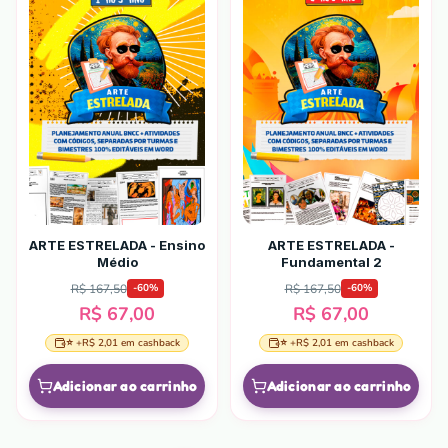
ARTE ESTRELADA - Ensino
ARTE ESTRELADA -
Médio
Fundamental 2
R$ 167,50
R$ 167,50
-
60
%
-
60
%
R$ 67,00
R$ 67,00
⭐ +
R$ 2,01
em cashback
⭐ +
R$ 2,01
em cashback
Adicionar ao carrinho
Adicionar ao carrinho