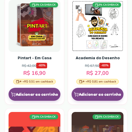
3
% CASHBACK
3
% CASHBACK
Pintart - Em Casa
Academia do Desenho
R$ 42,00
R$ 67,50
-
60
%
-
60
%
R$ 16,90
R$ 27,00
⭐ +
R$ 0,51
em cashback
⭐ +
R$ 0,81
em cashback
Adicionar ao carrinho
Adicionar ao carrinho
5
% CASHBACK
5
% CASHBACK