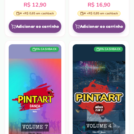
R$ 12,90
R$ 16,90
⭐ +
R$ 0,65
em cashback
⭐ +
R$ 0,85
em cashback
Adicionar ao carrinho
Adicionar ao carrinho
5
% CASHBACK
5
% CASHBACK