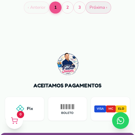
‹ Anterior
1
2
3
Próxima ›
ACEITAMOS PAGAMENTOS
Pix
VISA
MC
ELO
BOLETO
0