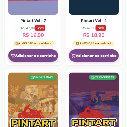
Pintart Vol - 7
Pintart Vol - 4
R$ 42,00
R$ 47,00
-
60
%
-
60
%
R$ 16,90
R$ 18,90
⭐ +
R$ 0,85
em cashback
⭐ +
R$ 0,95
em cashback
Adicionar ao carrinho
Adicionar ao carrinho
5
% CASHBACK
5
% CASHBACK