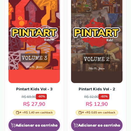
Pintart Kids Vol - 3
Pintart Kids Vol - 2
R$ 69,90
R$ 32,00
-
60
%
-
60
%
R$ 27,90
R$ 12,90
⭐ +
R$ 1,40
em cashback
⭐ +
R$ 0,65
em cashback
Adicionar ao carrinho
Adicionar ao carrinho