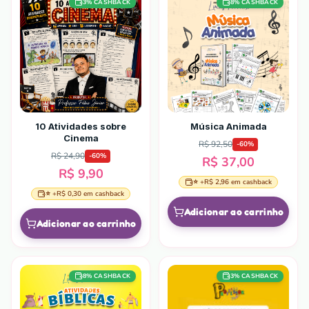
3
% CASHBACK
8
% CASHBACK
10 Atividades sobre
Música Animada
Cinema
R$ 92,50
-
60
%
R$ 24,90
-
60
%
R$ 37,00
R$ 9,90
⭐ +
R$ 2,96
em cashback
⭐ +
R$ 0,30
em cashback
Adicionar ao carrinho
Adicionar ao carrinho
8
% CASHBACK
3
% CASHBACK