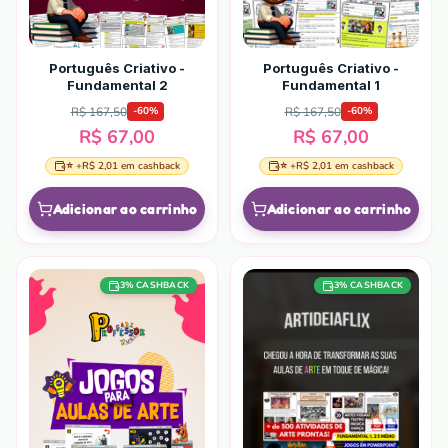
Português Criativo -
Português Criativo -
Fundamental 2
Fundamental 1
R$ 167,50
R$ 167,50
-
60
%
-
60
%
R$ 67,00
R$ 67,00
⭐ +
R$ 2,01
em cashback
⭐ +
R$ 2,01
em cashback
Adicionar ao carrinho
Adicionar ao carrinho
3
% CASHBACK
3
% CASHBACK