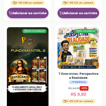
⭐ +
R$ 0,85
em cashback
⭐ +
R$ 0,51
em cashback
Adicionar ao carrinho
Adicionar ao carrinho
15
% CASHBACK
3
% CASHBACK
7 Exercícios: Perspectiva
e Realidade
TENDÊNCIA
R$ 24,90
-
60
%
R$ 9,90
⭐ +
R$ 0,30
em cashback