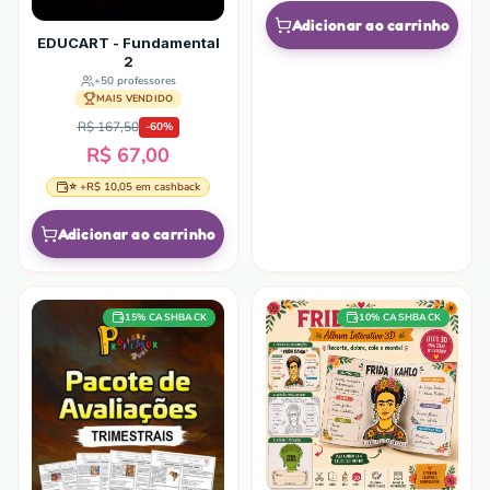
Adicionar ao carrinho
EDUCART - Fundamental
2
+
50
professores
MAIS VENDIDO
R$ 167,50
-
60
%
R$ 67,00
⭐ +
R$ 10,05
em cashback
Adicionar ao carrinho
15
% CASHBACK
10
% CASHBACK