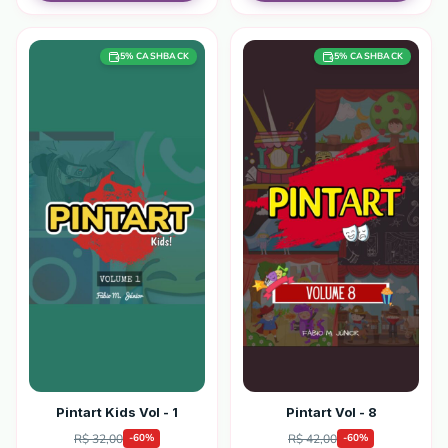
5
% CASHBACK
5
% CASHBACK
Pintart Kids Vol - 1
Pintart Vol - 8
R$ 32,00
R$ 42,00
-
60
%
-
60
%