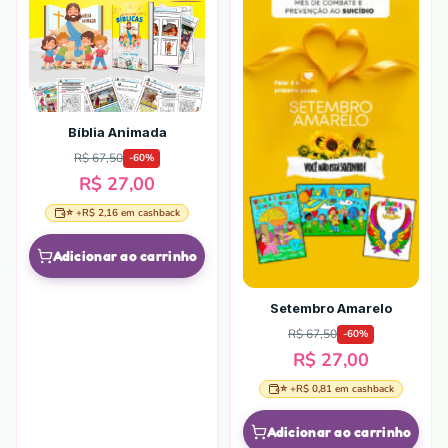
Bíblia Animada
R$ 67,50
-
60
%
R$ 27,00
⭐ +
R$ 2,16
em cashback
Adicionar ao carrinho
Setembro Amarelo
R$ 67,50
-
60
%
R$ 27,00
⭐ +
R$ 0,81
em cashback
Adicionar ao carrinho