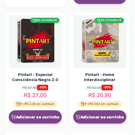
8
% CASHBACK
3
% CASHBACK
Pintart - Especial
Pintart - Home
Consciência Negra 2.0
Interdisciplinar
R$ 67,50
R$ 52,00
-
60
%
-
60
%
R$ 27,00
R$ 20,90
⭐ +
R$ 2,16
em cashback
⭐ +
R$ 0,63
em cashback
Adicionar ao carrinho
Adicionar ao carrinho