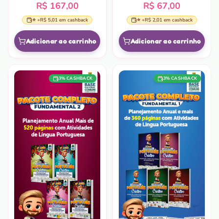
R$ 167,00
R$ 67,00
⭐ +
R$ 5,01
em cashback
⭐ +
R$ 2,01
em cashback
Adicionar ao carrinho
Adicionar ao carrinho
3
% CASHBACK
3
% CASHBACK