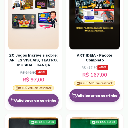
20 Jogos Incríveis sobre:
ART IDEIA - Pacote
ARTES VISUAIS, TEATRO,
Completo
MÚSICA E DANÇA
R$ 417,50
-
60
%
R$ 242,50
-
60
%
R$ 167,00
R$ 97,00
⭐ +
R$ 5,01
em cashback
⭐ +
R$ 2,91
em cashback
Adicionar ao carrinho
Adicionar ao carrinho
3
% CASHBACK
3
% CASHBACK