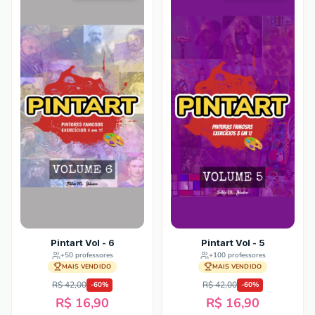
Pintart Vol - 6
Pintart Vol - 5
+
50
professores
+
100
professores
MAIS VENDIDO
MAIS VENDIDO
R$ 42,00
R$ 42,00
-
60
%
-
60
%
R$ 16,90
R$ 16,90