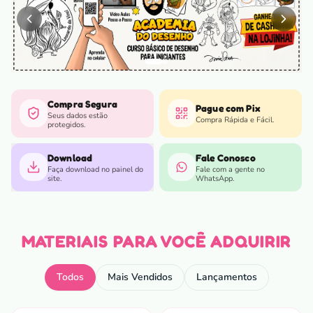
Compra Segura
Pague com Pix
Seus dados estão
Compra Rápida e Fácil.
protegidos.
Download
Fale Conosco
Faça download no painel do
Fale com a gente no
site.
WhatsApp.
MATERIAIS PARA VOCÊ ADQUIRIR
Todos
Mais Vendidos
Lançamentos