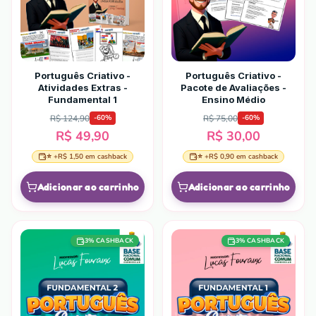
Português Criativo -
Português Criativo -
Atividades Extras -
Pacote de Avaliações -
Fundamental 1
Ensino Médio
R$ 124,90
R$ 75,00
-
60
%
-
60
%
R$ 49,90
R$ 30,00
⭐ +
R$ 1,50
em cashback
⭐ +
R$ 0,90
em cashback
Adicionar ao carrinho
Adicionar ao carrinho
3
% CASHBACK
3
% CASHBACK