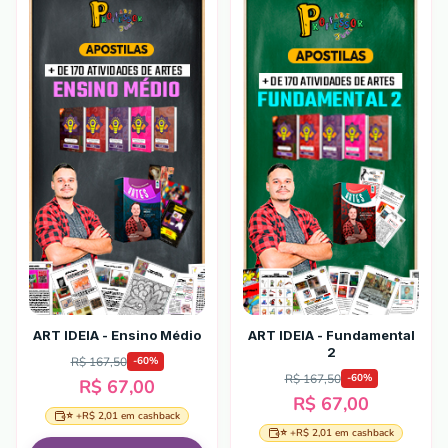
ART IDEIA - Ensino Médio
ART IDEIA - Fundamental
2
R$ 167,50
-
60
%
R$ 167,50
-
60
%
R$ 67,00
R$ 67,00
⭐ +
R$ 2,01
em cashback
⭐ +
R$ 2,01
em cashback